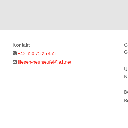
Kontakt
G
G

+43 650 75 25 455

fliesen-neunteufel@a1.net
U
N
B
B